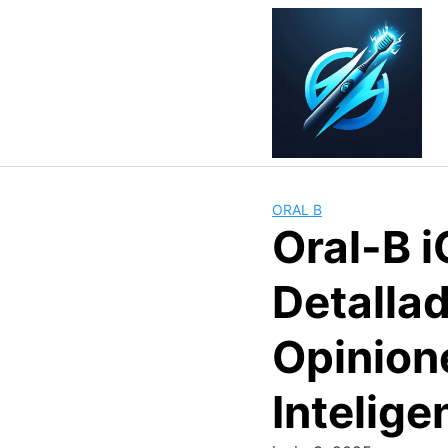
Skip
to
content
ORAL B
Oral-B i
Detallad
Opinione
Intelige