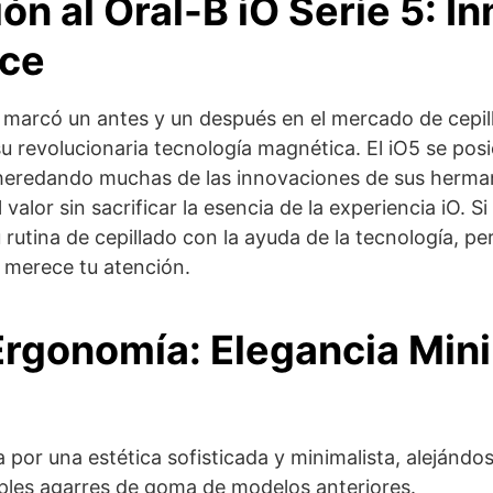
ón al Oral-B iO Serie 5: I
nce
B marcó un antes y un después en el mercado de cepil
 su revolucionaria tecnología magnética. El iO5 se po
heredando muchas de las innovaciones de sus herma
valor sin sacrificar la esencia de la experiencia iO. S
 rutina de cepillado con la ayuda de la tecnología, pero
 merece tu atención.
Ergonomía: Elegancia Mini
a por una estética sofisticada y minimalista, alejándo
ples agarres de goma de modelos anteriores.