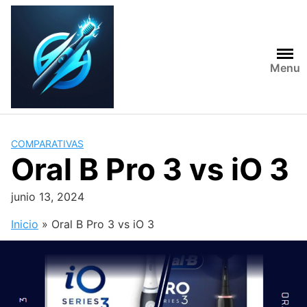
Skip
to
content
Menu
COMPARATIVAS
Oral B Pro 3 vs iO 3
junio 13, 2024
Inicio
»
Oral B Pro 3 vs iO 3