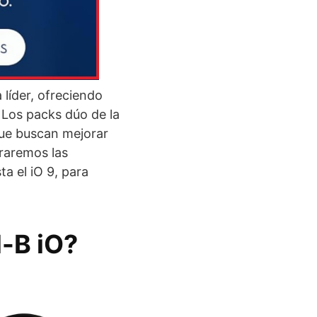
líder, ofreciendo
Los packs dúo de la
 que buscan mejorar
oraremos las
ta el iO 9, para
l-B iO?