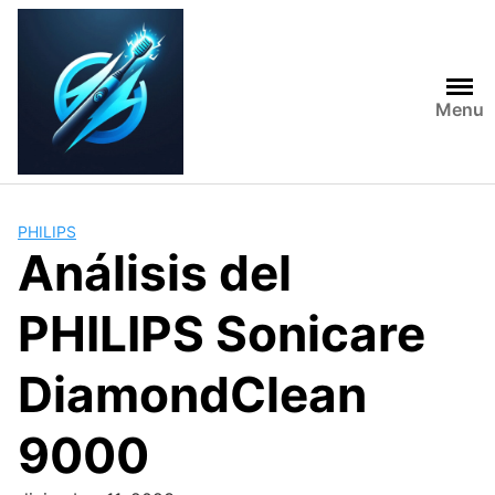
Skip
to
content
Menu
PHILIPS
Análisis del
PHILIPS Sonicare
DiamondClean
9000