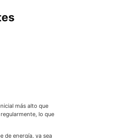
tes
inicial más alto que
 regularmente, lo que
te de energía, ya sea