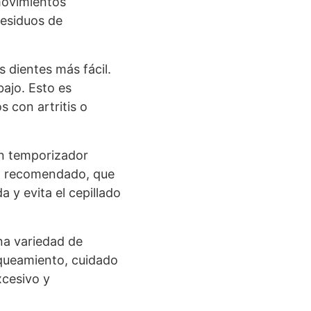
movimientos
residuos de
s dientes más fácil.
bajo. Esto es
 con artritis o
un temporizador
po recomendado, que
 y evita el cepillado
na variedad de
nqueamiento, cuidado
xcesivo y