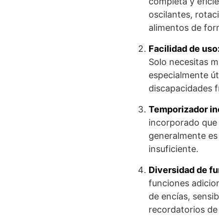
completa y efici
oscilantes, rotac
alimentos de form
Facilidad de uso
Solo necesitas mo
especialmente úti
discapacidades fí
Temporizador in
incorporado que 
generalmente es 
insuficiente.
Diversidad de f
funciones adicio
de encías, sensib
recordatorios de